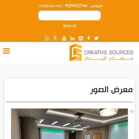
920002744
للتواصل :
/ info@cstc.me
Search
معرض الصور
Pagination