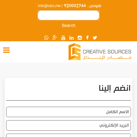
920002744
للتواصل :
/ info@cstc.me
Search
انضم إلينا
الاسم
الكامل
البريد
الإلكتروني
رقم