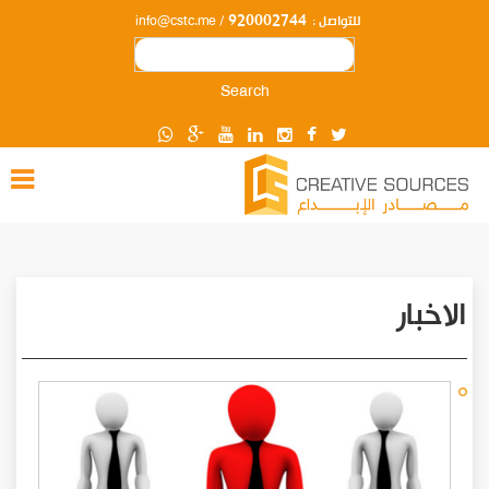
920002744
للتواصل :
/ info@cstc.me
Search
الاخبار
Pagination