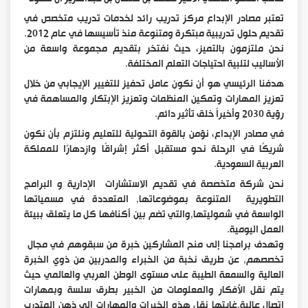
تعتبر مصادر الإبداع مركز تدريب رائد لخدمات تدريب متخصص في
تقديم حلول تدريبية مبتكرة ومتنوعة منذ تأسيسها في عام 2012.
نحن ملتزمون بالتميز، حيث نفتخر بتقديم مجموعة واسعة من
الأساليب لتلبية احتياجات التعلم المختلفة.
هدفنا الرئيسي هو أن نكون عامل تحفيز للتغيير الإيجابي من خلال
تعزيز المهارات وتمكين المنظمات وتعزيز الإبتكار والمساهمة في
رؤية 2030 وأخيراً خلق تأثير دائم.
في مصادر الإبداع، نؤمن بالقوة التحولية للتعليم ونلتزم بأن نكون
شريكًا في الرحلة نحو مستقبل أكثر إشراقًا وازدهارًا للمملكة
العربية السعودية.
نحن شركة متخصصة في تقديم الاستشارات الإدارية و البرامج
التطويرية المتنوعة بموضوعاتها, المتعددة في مسمياتها
الواسعة في شموليتها,والتي تضم بين أكنافها كل ما يتعلق ببيئة
العمل اليومية.
وتهدف برامجنا إلى منح المشاركين خبرة من سبقوهم في مجال
تخصصهم, عن طريق نخبة من الخبراء والمدربين من ذوي الخبرة
العالية والسمعة الطيبة على مستوى الوطن العربي والعالمي حيث
يتم نقل الأفكار والمعلومات من الخبير بطرق سلسة وبمهارات
اتصال عالية,غايتها نقل هذه الخبرات والمهارات إلى ذهن المتدرب