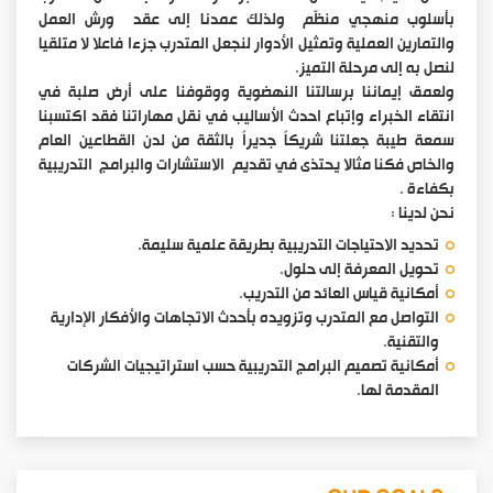
بأسلوب منهجي منظّم ولذلك عمدنا إلى عقد ورش العمل
والتمارين العملية وتمثيل الأدوار لنجعل المتدرب جزءا فاعلا لا متلقيا
لنصل به إلى مرحلة التميز.
ولعمق إيماننا برسالتنا النهضوية ووقوفنا على أرض صلبة في
انتقاء الخبراء وإتباع احدث الأساليب في نقل مهاراتنا فقد اكتسبنا
سمعة طيبة جعلتنا شريكاً جديراً بالثقة من لدن القطاعين العام
والخاص فكنا مثالا يحتذى في تقديم الاستشارات والبرامج التدريبية
بكفاءة .
نحن لدينا :
تحديد الاحتياجات التدريبية بطريقة علمية سليمة.
تحويل المعرفة إلى حلول.
أمكانية قياس العائد من التدريب.
التواصل مع المتدرب وتزويده بأحدث الاتجاهات والأفكار الإدارية
والتقنية.
أمكانية تصميم البرامج التدريبية حسب استراتيجيات الشركات
المقدمة لها.