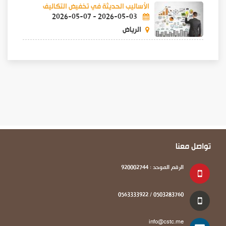
الأساليب الحديثة في تخفيض التكاليف
2026-05-07
-
2026-05-03
الرياض
تواصل معنا
الرقم الموحد : 920002744
0503283760 / 0563333922
info@cstc.me