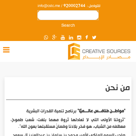
920002744
للتواصل :
/ info@cstc.me
Search
من نحن
"مواطـــن مُنافـــس عالــــميًّا"
برنامج تنمية القدرات البشرية
"ثروتنا الأولى التي لا تعادلها ثروة مهما بلغت: شعبٌ طموحٌ،
معظمُه من الشباب، هو فخر بلادنا وضمانُ مستقبلها بعون الله".
صاحب السمو الملكي الأمير محمد بن سلمان بن عبدالعزيز آل سعود