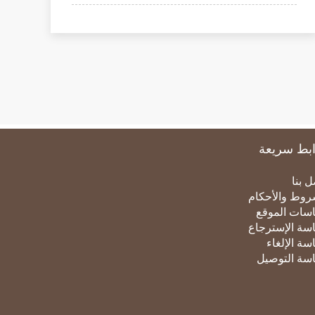
بط سريعة
Fo
ل بنا
روط والأحكام
سات الموقع
سة الإسترجاع
سة الإلغاء
سة التوصيل