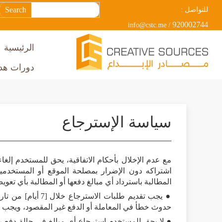
Search
للتواصل :
920002744
/ info@cstc.me
الرئيسية
دورات هدف
سياسة الإسترجاع
مع عدم الإخلال بأحكام الاتفاقية، يحق للمستخدم إ
اشتراكه دون الإضرار بمصلحة الموقع أو المستخدمين
المطالبة باسترداد أي مبالغ دفعها أو المطالبة بأي تعوي
● يجب تقديم طلبات 
حدوث خطأ في المعاملة أو الدفع غير المقصود، ويجب عل
● لا يحق للمستخدم استرجاع أي مبالغ في حالة دفع رس