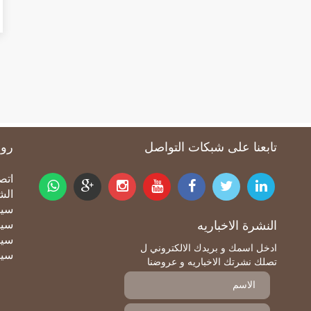
تابعنا على شبكات التواصل
روا
oter
اتص
الش
سيا
النشرة الاخباريه
سيا
سيا
ادخل اسمك و بريدك الالكتروني ل
سيا
تصلك نشرتك الاخباريه و عروضنا