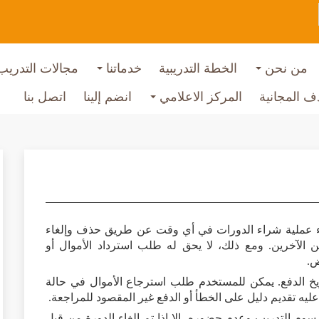
من نحن
الخطة التدريبية
خدماتنا
مجالات التدري
 المجانية
المركز الاعلامي
انضم إلينا
اتصل بنا
لغاء عملية شراء الدورات في أي وقت عن طريق حذف وإلغاء
 الآخرين. ومع ذلك، لا يحق له طلب استرداد الأموال أو
ض.
الاسترجاع خلال [7 أيام] من تاريخ الدفع. يمكن للمستخدم طلب استرجاع الأموال في حالة
يه تقديم دليل على الخطأ أو الدفع غير المقصود للمراجعة.
وم التدريب وعدم حضوره، إلا إذا تم إلغاء الدورة من قبل