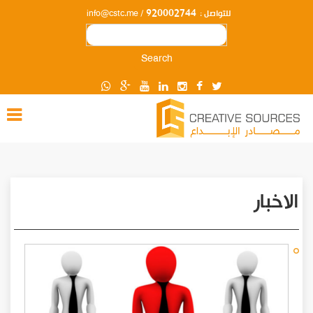
920002744
للتواصل :
/ info@cstc.me
Search
الاخبار
Pagination