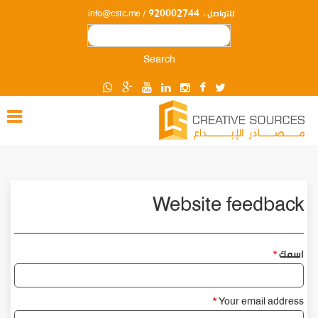
920002744
للتواصل :
/ info@cstc.me
Search
Website feedback
اسمك
Your email address